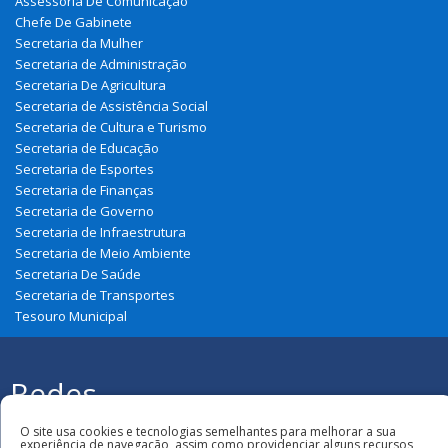
Assessoria De Comunicação
Chefe De Gabinete
Secretaria da Mulher
Secretaria de Administração
Secretaria De Agricultura
Secretaria de Assistência Social
Secretaria de Cultura e Turismo
Secretaria de Educação
Secretaria de Esportes
Secretaria de Finanças
Secretaria de Governo
Secretaria de Infraestrutura
Secretaria de Meio Ambiente
Secretaria De Saúde
Secretaria de Transportes
Tesouro Municipal
Redes
Sociais
Todos os direitos reservados à Prefeitura
O site usa cookies e tecnologias semelhantes para melhorar a sua
Municipal de Belágua
experiência de navegação, assim como providenciar alguns recursos