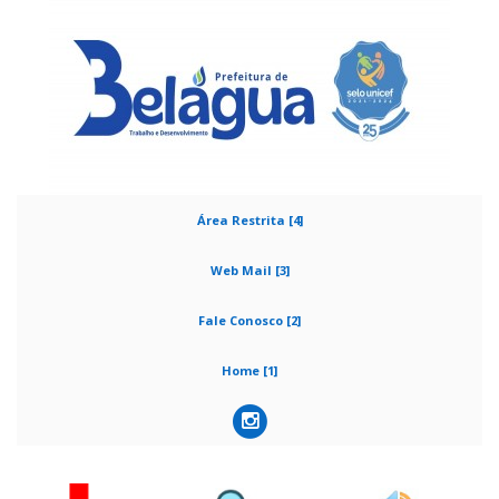
Área Restrita [4]
Web Mail [3]
Fale Conosco [2]
Home [1]