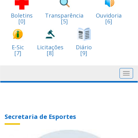
Boletins
Transparência
Ouvidoria
[0]
[5]
[6]
E-Sic
Licitações
Diário
[7]
[8]
[9]
Toggl
navig
Secretaria de Esportes