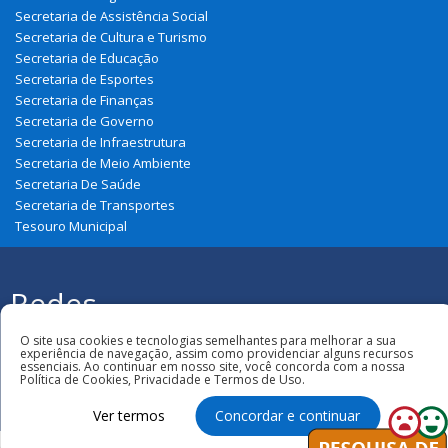
Secretaria de Assistência Social
Secretaria de Cultura e Turismo
Secretaria de Educação
Secretaria de Esportes
Secretaria de Finanças
Secretaria de Governo
Secretaria de Infraestrutura
Secretaria de Meio Ambiente
Secretaria De Saúde
Secretaria de Transportes
Tesouro Municipal
Redes
Sociais
Todos os direitos reservados à Prefeitura
O site usa cookies e tecnologias semelhantes para melhorar a sua
Municipal de Belágua
experiência de navegação, assim como providenciar alguns recursos
essenciais. Ao continuar em nosso site, você concorda com a nossa
Política de Cookies, Privacidade e Termos de Uso.
Ver termos
Concordar e continuar