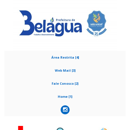
Área Restrita [4]
Web Mail [3]
Fale Conosco [2]
Home [1]