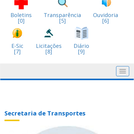
Boletins
Transparência
Ouvidoria
[0]
[5]
[6]
E-Sic
Licitações
Diário
[7]
[8]
[9]
Toggl
navig
Secretaria de Transportes