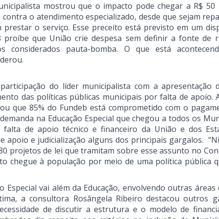
municipalista mostrou que o impacto pode chegar a R$ 50 
é contra o atendimento especializado, desde que sejam rep
prestar o serviço. Esse preceito está previsto em um disp
8 proíbe que União crie despesa sem definir a fonte de re
tos considerados pauta-bomba. O que está acontecen
iderou.
rticipação do líder municipalista com a apresentação 
o das políticas públicas municipais por falta de apoio. A
atizou que 85% do Fundeb está comprometido com o pagam
demanda na Educação Especial que chegou a todos os Muni
alta de apoio técnico e financeiro da União e dos Est
de apoio e judicialização alguns dos principais gargalos. “
80 projetos de lei que tramitam sobre esse assunto no Con
to chegue à população por meio de uma política pública q
o Especial vai além da Educação, envolvendo outras áreas
ltima, a consultora Rosângela Ribeiro destacou outros g
cessidade de discutir a estrutura e o modelo de financ