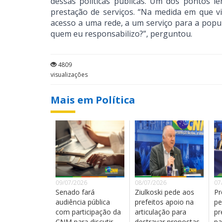
dessas políticas públicas. Um dos pontos le
prestação de serviços. “Na medida em que v
acesso a uma rede, a um serviço para a popul
quem eu responsabilizo?”, perguntou.
4809
visualizações
Mais em Política
09/07/2026
08/07/2026
07
Senado fará
Ziulkoski pede aos
Pr
audiência pública
prefeitos apoio na
pe
com participação da
articulação para
pr
CNM para discutir
destravar propostas
pa