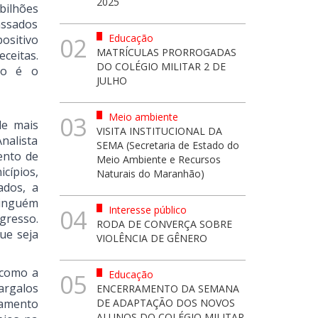
2025
bilhões
assados
Educação
ositivo
02
MATRÍCULAS PRORROGADAS
ceitas.
DO COLÉGIO MILITAR 2 DE
do é o
JULHO
Meio ambiente
03
de mais
VISITA INSTITUCIONAL DA
nalista
SEMA (Secretaria de Estado do
ento de
Meio Ambiente e Recursos
cípios,
Naturais do Maranhão)
ados, a
Ninguém
Interesse público
04
gresso.
RODA DE CONVERÇA SOBRE
ue seja
VIOLÊNCIA DE GÊNERO
 como a
Educação
05
argalos
ENCERRAMENTO DA SEMANA
iamento
DE ADAPTAÇÃO DOS NOVOS
ALUNOS DO COLÉGIO MILITAR