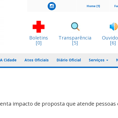
Home [1]
Fa
Boletins
Transparência
Ouvido
[0]
[5]
[6]
A Cidade
Atos Oficiais
Diário Oficial
Serviços
enta impacto de proposta que atende pessoas