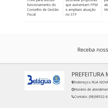
funcionamento do
que aumentam FPM
ab
Conselho de Gestão
e ampliam atuação
Mo
Fiscal
no STF
Receba noss
PREFEITURA 
Endereço:s RUA NOVA
Horário de atendimen
Contato: (98)98532-