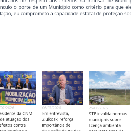
mbrados diz respeito aos critérios na inclusão de Municí
inculo o porte de um Município como critério para que el
ação, eu comprometo a capacidade estatal de proteção socia
/07/2026
06/07/2026
25/06/2026
esidente da CNM
Em entrevista,
STF invalida normas
de atuação dos
Ziulkoski reforça
municipais sobre
efeitos contra
importância de
licença ambiental
uta-bomba na
discussão de pautas-