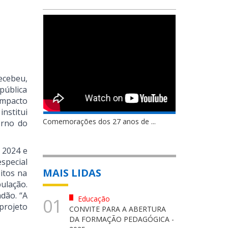
ecebeu,
pública
 impacto
nstitui
Comemorações dos 27 anos de ...
orno do
e 2024 e
special
MAIS LIDAS
eitos na
ulação.
adão. “A
Educação
01
projeto
CONVITE PARA A ABERTURA
DA FORMAÇÃO PEDAGÓGICA -