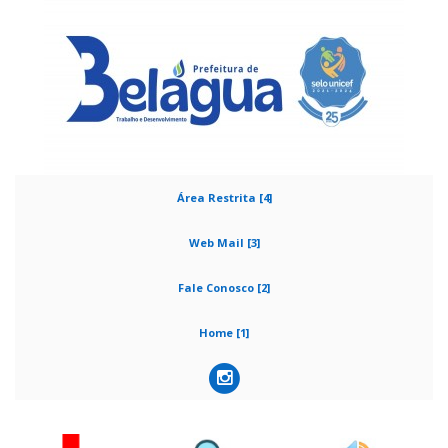
Área Restrita [4]
Web Mail [3]
Fale Conosco [2]
Home [1]