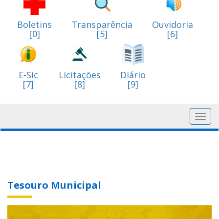
Boletins
Transparência
Ouvidoria
[0]
[5]
[6]
E-Sic
Licitações
Diário
[7]
[8]
[9]
Toggl
navig
Tesouro Municipal