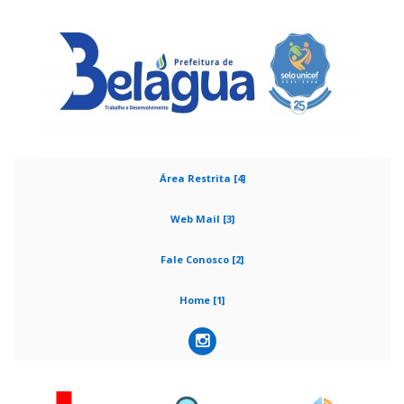
Área Restrita [4]
Web Mail [3]
Fale Conosco [2]
Home [1]