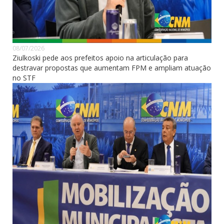
08/07/2026
Ziulkoski pede aos prefeitos apoio na articulação para
destravar propostas que aumentam FPM e ampliam atuação
no STF