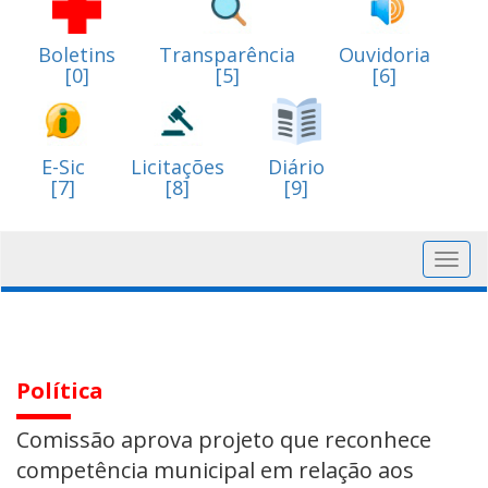
Boletins
Transparência
Ouvidoria
[0]
[5]
[6]
E-Sic
Licitações
Diário
[7]
[8]
[9]
Toggl
navig
Política
Comissão aprova projeto que reconhece
competência municipal em relação aos