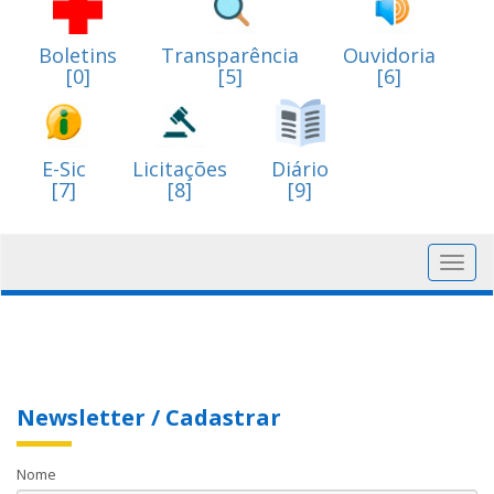
Boletins
Transparência
Ouvidoria
[0]
[5]
[6]
E-Sic
Licitações
Diário
[7]
[8]
[9]
Toggl
navig
Newsletter / Cadastrar
Nome