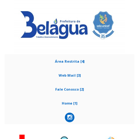
Área Restrita [4]
Web Mail [3]
Fale Conosco [2]
Home [1]