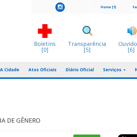
Home [1]
Fa
Boletins
Transparência
Ouvido
[0]
[5]
[6]
A Cidade
Atos Oficiais
Diário Oficial
Serviços
IA DE GÊNERO