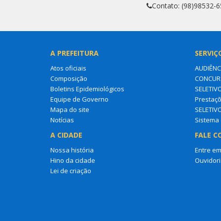
Contato: (98)98532-
A PREFEITURA
SERVIÇ
Atos oficiais
AUDIÊNC
Composição
CONCURS
Boletins Epidemiológicos
SELETIV
Equipe de Governo
Prestaçõ
Mapa do site
SELETIV
Notícias
Sistema 
A CIDADE
FALE C
Nossa história
Entre em
Hino da cidade
Ouvidori
Lei de criação