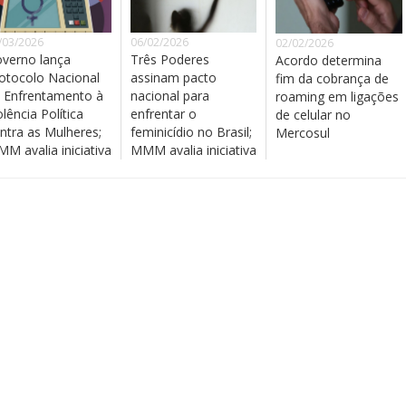
/03/2026
06/02/2026
02/02/2026
verno lança
Três Poderes
Acordo determina
otocolo Nacional
assinam pacto
fim da cobrança de
 Enfrentamento à
nacional para
roaming em ligações
olência Política
enfrentar o
de celular no
ntra as Mulheres;
feminicídio no Brasil;
Mercosul
M avalia iniciativa
MMM avalia iniciativa