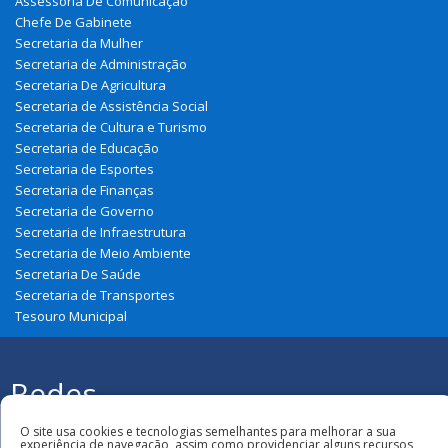
Assessoria De Comunicação
Chefe De Gabinete
Secretaria da Mulher
Secretaria de Administração
Secretaria De Agricultura
Secretaria de Assistência Social
Secretaria de Cultura e Turismo
Secretaria de Educação
Secretaria de Esportes
Secretaria de Finanças
Secretaria de Governo
Secretaria de Infraestrutura
Secretaria de Meio Ambiente
Secretaria De Saúde
Secretaria de Transportes
Tesouro Municipal
Redes
Sociais
Todos os direitos reservados à Prefeitura
O site usa cookies e tecnologias semelhantes para melhorar a sua
Municipal de Belágua
experiência de navegação, assim como providenciar alguns recursos