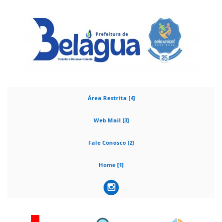
Área Restrita [4]
Web Mail [3]
Fale Conosco [2]
Home [1]