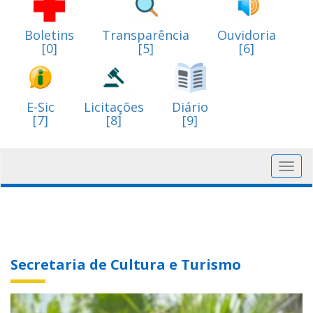
Boletins
Transparência
Ouvidoria
[0]
[5]
[6]
E-Sic
Licitações
Diário
[7]
[8]
[9]
Toggl
navig
Secretaria de Cultura e Turismo