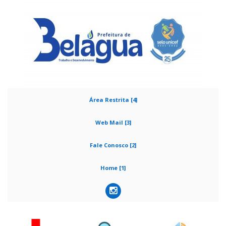
Área Restrita [4]
Web Mail [3]
Fale Conosco [2]
Home [1]