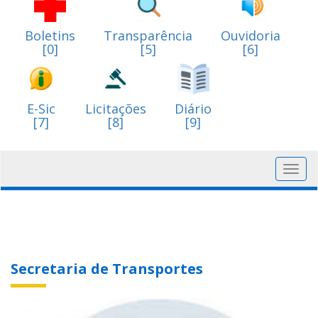
Boletins
Transparência
Ouvidoria
[0]
[5]
[6]
E-Sic
Licitações
Diário
[7]
[8]
[9]
Toggl
navig
Secretaria de Transportes