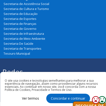
Secretaria de Assistência Social
Secretaria de Cultura e Turismo
Secretaria de Educação
Secretaria de Esportes
Secretaria de Finanças
Secretaria de Governo
Secretaria de Infraestrutura
Secretaria de Meio Ambiente
Secretaria De Saúde
Secretaria de Transportes
Tesouro Municipal
Redes
Sociais
Todos os direitos reservados à Prefeitura
O site usa cookies e tecnologias semelhantes para melhorar a sua
Municipal de Belágua
experiência de navegação, assim como providenciar alguns recursos
essenciais. Ao continuar em nosso site, você concorda com a nossa
Política de Cookies, Privacidade e Termos de Uso.
Ver termos
Concordar e continuar