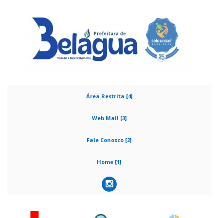
Área Restrita [4]
Web Mail [3]
Fale Conosco [2]
Home [1]