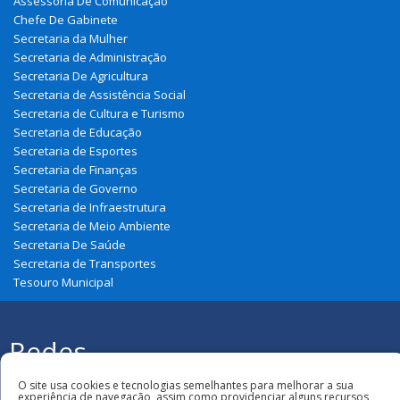
Assessoria De Comunicação
Chefe De Gabinete
Secretaria da Mulher
Secretaria de Administração
Secretaria De Agricultura
Secretaria de Assistência Social
Secretaria de Cultura e Turismo
Secretaria de Educação
Secretaria de Esportes
Secretaria de Finanças
Secretaria de Governo
Secretaria de Infraestrutura
Secretaria de Meio Ambiente
Secretaria De Saúde
Secretaria de Transportes
Tesouro Municipal
Redes
Sociais
Todos os direitos reservados à Prefeitura
O site usa cookies e tecnologias semelhantes para melhorar a sua
Municipal de Belágua
experiência de navegação, assim como providenciar alguns recursos