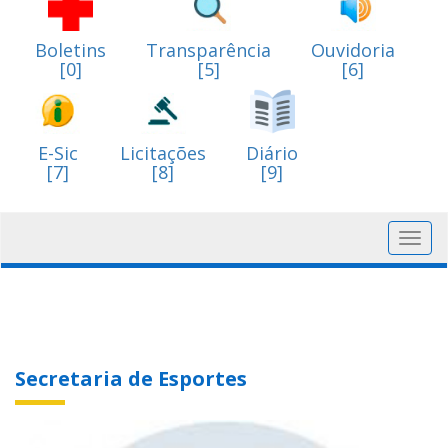
Boletins
Transparência
Ouvidoria
[0]
[5]
[6]
E-Sic
Licitações
Diário
[7]
[8]
[9]
Toggl
navig
Secretaria de Esportes