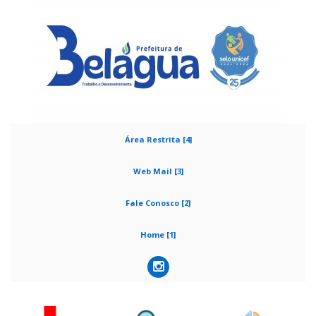
Área Restrita [4]
Web Mail [3]
Fale Conosco [2]
Home [1]