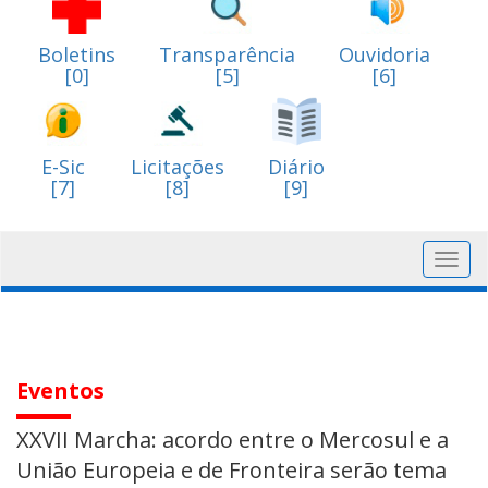
Boletins
Transparência
Ouvidoria
[0]
[5]
[6]
E-Sic
Licitações
Diário
[7]
[8]
[9]
Toggl
navig
Eventos
XXVII Marcha: acordo entre o Mercosul e a
União Europeia e de Fronteira serão tema