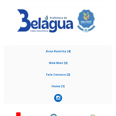
Área Restrita [4]
Web Mail [3]
Fale Conosco [2]
Home [1]