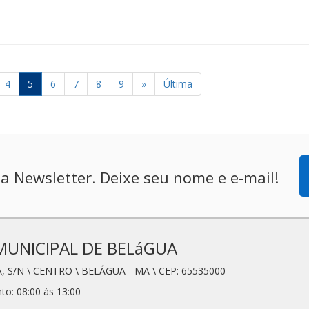
4
5
6
7
8
9
»
Última
a Newsletter. Deixe seu nome e e-mail!
MUNICIPAL DE BELáGUA
, S/N \ CENTRO \ BELÁGUA - MA \ CEP: 65535000
to: 08:00 às 13:00