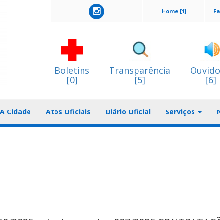
Home [1]
Fa
Boletins
Transparência
Ouvido
[0]
[5]
[6]
A Cidade
Atos Oficiais
Diário Oficial
Serviços