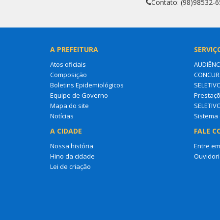
Contato: (98)98532-
A PREFEITURA
SERVIÇ
Atos oficiais
AUDIÊNC
Composição
CONCURS
Boletins Epidemiológicos
SELETIV
Equipe de Governo
Prestaçõ
Mapa do site
SELETIV
Notícias
Sistema 
A CIDADE
FALE C
Nossa história
Entre em
Hino da cidade
Ouvidori
Lei de criação