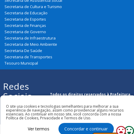
Secretaria de Assistência Social
Secretaria de Cultura e Turismo
Secretaria de Educação
Secretaria de Esportes
Secretaria de Finanças
Secretaria de Governo
Secretaria de Infraestrutura
Secretaria de Meio Ambiente
Secretaria De Saúde
Secretaria de Transportes
Tesouro Municipal
Redes
Sociais
Todos os direitos reservados à Prefeitura
Municipal de Belágua
O site usa cookies e tecnologias semelhantes para melhorar a sua
experiência de navegação, assim como providenciar alguns recursos
essenciais. Ao continuar em nosso site, você concorda com a nossa
Política de Cookies, Privacidade e Termos de Uso.
Ver termos
Concordar e continuar