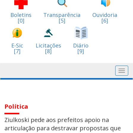
Boletins
Transparência
Ouvidoria
[0]
[5]
[6]
E-Sic
Licitações
Diário
[7]
[8]
[9]
Toggl
navig
Política
Ziulkoski pede aos prefeitos apoio na
articulação para destravar propostas que