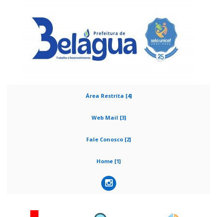
Área Restrita [4]
Web Mail [3]
Fale Conosco [2]
Home [1]