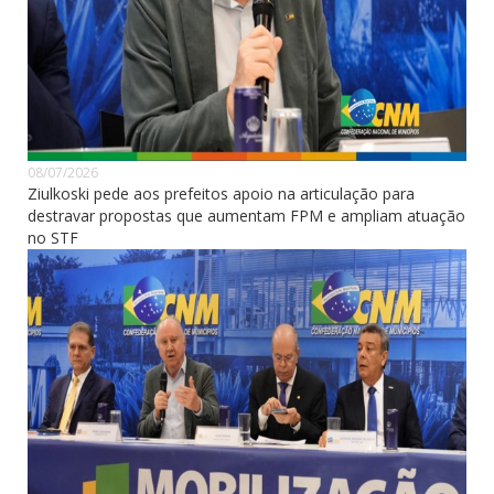
08/07/2026
Ziulkoski pede aos prefeitos apoio na articulação para
destravar propostas que aumentam FPM e ampliam atuação
no STF