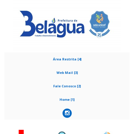
Área Restrita [4]
Web Mail [3]
Fale Conosco [2]
Home [1]