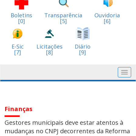
Boletins
Transparência
Ouvidoria
[0]
[5]
[6]
E-Sic
Licitações
Diário
[7]
[8]
[9]
Toggl
navig
Finanças
Gestores municipais deve estar atentos à
mudanças no CNPJ decorrentes da Reforma