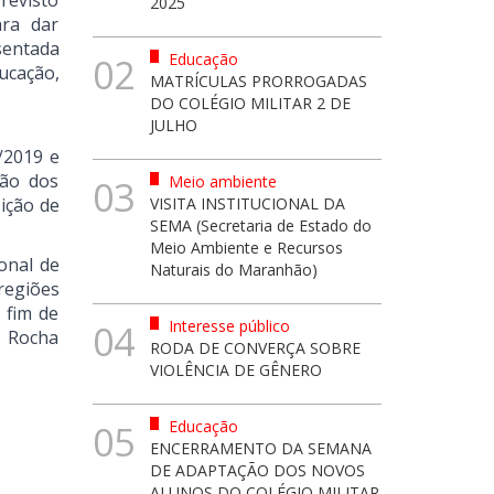
revisto
2025
ara dar
sentada
Educação
02
ucação,
MATRÍCULAS PRORROGADAS
DO COLÉGIO MILITAR 2 DE
JULHO
/2019 e
ção dos
Meio ambiente
03
ição de
VISITA INSTITUCIONAL DA
SEMA (Secretaria de Estado do
Meio Ambiente e Recursos
onal de
Naturais do Maranhão)
regiões
 fim de
Interesse público
04
o Rocha
RODA DE CONVERÇA SOBRE
VIOLÊNCIA DE GÊNERO
Educação
05
ENCERRAMENTO DA SEMANA
DE ADAPTAÇÃO DOS NOVOS
ALUNOS DO COLÉGIO MILITAR