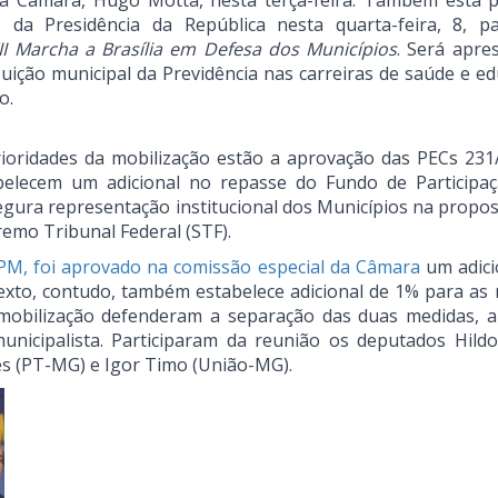
da Câmara, Hugo Motta, nesta terça-feira. Também está p
 da Presidência da República nesta quarta-feira, 8, p
II Marcha a Brasília em Defesa dos Municípios
. Será apre
uição municipal da Previdência nas carreiras de saúde e ed
o.
rioridades da mobilização estão a aprovação das PECs 231
belecem um adicional no repasse do Fundo de Participa
egura representação institucional dos Municípios na propos
remo Tribunal Federal (STF).
PM, foi aprovado na comissão especial da Câmara
um adici
xto, contudo, também estabelece adicional de 1% para as 
mobilização defenderam a separação das duas medidas, a
nicipalista. Participaram da reunião os deputados Hild
es (PT-MG) e Igor Timo (União-MG).