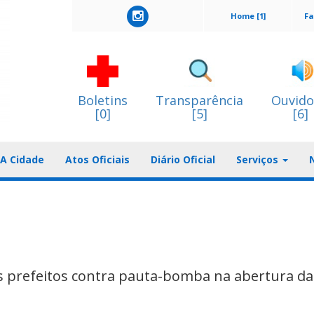
Home [1]
Fa
Boletins
Transparência
Ouvido
[0]
[5]
[6]
A Cidade
Atos Oficiais
Diário Oficial
Serviços
 prefeitos contra pauta-bomba na abertura da