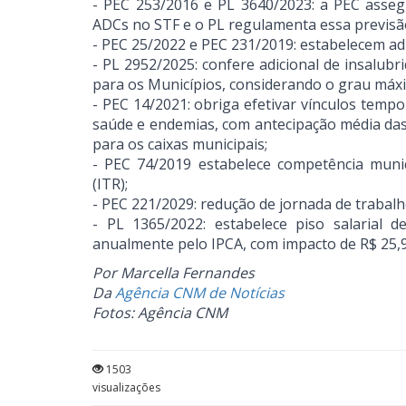
- PEC 253/2016 e PL 3640/2023: a PEC assegu
ADCs no STF e o PL regulamenta essa previsã
- PEC 25/2022 e PEC 231/2019: estabelecem ad
- PL 2952/2025: confere adicional de insalub
para os Municípios, considerando o grau máxi
- PEC 14/2021: obriga efetivar vínculos temp
saúde e endemias, com antecipação média das
para os caixas municipais;
- PEC 74/2019 estabelece competência munici
(ITR);
- PEC 221/2029: redução de jornada de trabal
- PL 1365/2022: estabelece piso salarial d
anualmente pelo IPCA, com impacto de R$ 25,9
Por Marcella Fernandes
Da
Agência CNM de Notícias
Fotos: Agência CNM
1503
visualizações