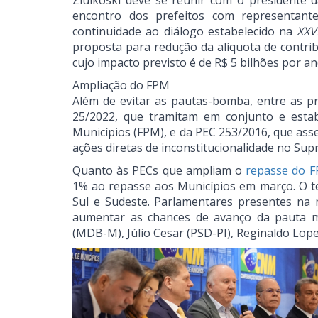
Ziulkoski deve se reunir com o presidente 
encontro dos prefeitos com representante
continuidade ao diálogo estabelecido na
XXV
proposta para redução da alíquota de contrib
cujo impacto previsto é de R$ 5 bilhões por an
Ampliação do FPM
Além de evitar as pautas-bomba, entre as p
25/2022, que tramitam em conjunto e esta
Municípios (FPM), e da PEC 253/2016, que ass
ações diretas de inconstitucionalidade no Sup
Quanto às PECs que ampliam o
repasse do F
1% ao repasse aos Municípios em março. O te
Sul e Sudeste. Parlamentares presentes na 
aumentar as chances de avanço da pauta mu
(MDB-M), Júlio Cesar (PSD-PI), Reginaldo Lop