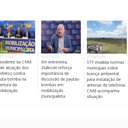
/07/2026
06/07/2026
25/06/2026
esidente da CNM
Em entrevista,
STF invalida normas
de atuação dos
Ziulkoski reforça
municipais sobre
efeitos contra
importância de
licença ambiental
uta-bomba na
discussão de pautas-
para instalação de
ertura da
bombas em
antenas de telefonia;
bilização
mobilização
CNM acompanha
municipalista
situação