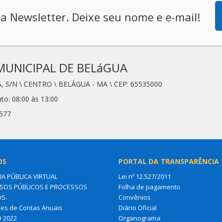
a Newsletter. Deixe seu nome e e-mail!
MUNICIPAL DE BELáGUA
, S/N \ CENTRO \ BELÁGUA - MA \ CEP: 65535000
to: 08:00 às 13:00
6577
OS
PORTAL DA TRANSPARÊNCIA
IA PÚBLICA VIRTUAL
Lei nº 12.527/2011
OS PÚBLICOS E PROCESSOS
Folha de pagamento
OS.
Convênios
es de Contas Anuais
Diário Oficial
O 2022
Organograma