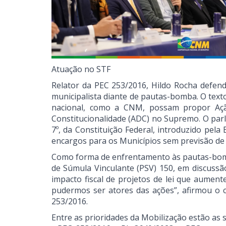
Atuação no STF
Relator da PEC 253/2016, Hildo Rocha defen
municipalista diante de pautas-bomba. O text
nacional, como a CNM, possam propor Ação 
Constitucionalidade (ADC) no Supremo. O parl
7º, da Constituição Federal, introduzido pel
encargos para os Municípios sem previsão de 
Como forma de enfrentamento às pautas-bomb
de Súmula Vinculante (PSV) 150, em discussã
impacto fiscal de projetos de lei que aument
pudermos ser atores das ações”, afirmou o 
253/2016.
Entre as prioridades da Mobilização estão a