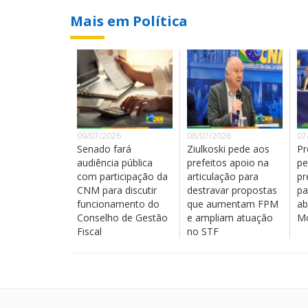
Mais em Política
09/07/2026
08/07/2026
07
Senado fará
Ziulkoski pede aos
Pr
audiência pública
prefeitos apoio na
pe
com participação da
articulação para
pr
CNM para discutir
destravar propostas
pa
funcionamento do
que aumentam FPM
ab
Conselho de Gestão
e ampliam atuação
Mo
Fiscal
no STF