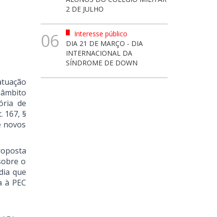
2 DE JULHO
Interesse público
06
DIA 21 DE MARÇO - DIA
INTERNACIONAL DA
SÍNDROME DE DOWN
atuação
 âmbito
ória de
 167, §
e novos
roposta
sobre o
dia que
a à PEC