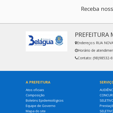
Receba noss
PREFEITURA 
Endereço:s RUA NOVA
Horário de atendimen
Contato: (98)98532-
A PREFEITURA
SERVIÇ
Atos oficiais
AUDIÊNC
Composição
CONCURS
Boletins Epidemiológicos
SELETIV
Equipe de Governo
Prestaçõ
Mapa do site
SELETIV