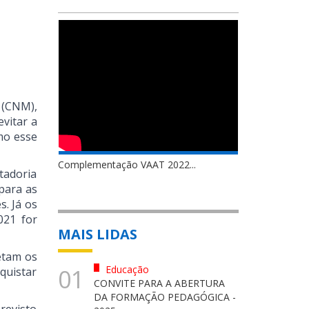
 (CNM),
evitar a
mo esse
Complementação VAAT 2022...
tadoria
para as
s. Já os
021 for
MAIS LIDAS
etam os
Educação
01
quistar
CONVITE PARA A ABERTURA
DA FORMAÇÃO PEDAGÓGICA -