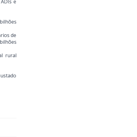
 ADIs e
bilhões
rios de
bilhões
l rural
justado