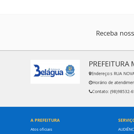
Receba noss
PREFEITURA 
Endereço:s RUA NOVA
Horário de atendimen
Contato: (98)98532-
A PREFEITURA
SERVIÇ
Atos oficiais
AUDIÊNC