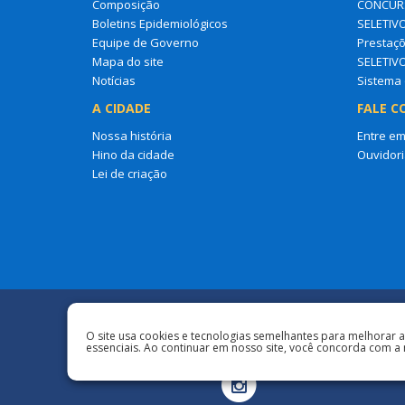
Composição
CONCURS
Boletins Epidemiológicos
SELETIV
Equipe de Governo
Prestaçõ
Mapa do site
SELETIV
Notícias
Sistema 
A CIDADE
FALE C
Nossa história
Entre em
Hino da cidade
Ouvidori
Lei de criação
Redes Sociais
O site usa cookies e tecnologias semelhantes para melhorar 
essenciais. Ao continuar em nosso site, você concorda com a 