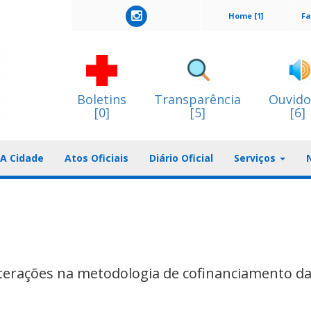
Home [1]
Fa
Boletins
Transparência
Ouvido
[0]
[5]
[6]
A Cidade
Atos Oficiais
Diário Oficial
Serviços
lterações na metodologia de cofinanciamento d