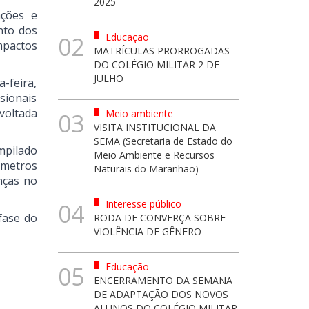
2025
ações e
nto dos
Educação
02
mpactos
MATRÍCULAS PRORROGADAS
DO COLÉGIO MILITAR 2 DE
JULHO
-feira,
sionais
voltada
Meio ambiente
03
VISITA INSTITUCIONAL DA
SEMA (Secretaria de Estado do
mpilado
Meio Ambiente e Recursos
âmetros
Naturais do Maranhão)
nças no
Interesse público
04
fase do
RODA DE CONVERÇA SOBRE
VIOLÊNCIA DE GÊNERO
Educação
05
ENCERRAMENTO DA SEMANA
DE ADAPTAÇÃO DOS NOVOS
ALUNOS DO COLÉGIO MILITAR