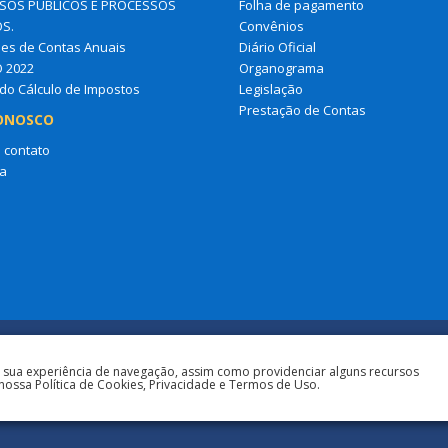
OS PÚBLICOS E PROCESSOS
Folha de pagamento
OS.
Convênios
es de Contas Anuais
Diário Oficial
O 2022
Organograma
do Cálculo de Impostos
Legislação
Prestação de Contas
ONOSCO
 contato
a
a sua experiência de navegação, assim como providenciar alguns recursos
nossa Política de Cookies, Privacidade e Termos de Uso.
Todos os direitos r