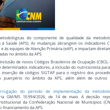
metodológicas do componente de qualidade da metodol
a à Saúde (APS). As mudanças abrangem os indicadores C
F) e às equipes de Atenção Primária (eAP), e impactam diret
zadas no âmbito da APS.
a inclusão de novos Códigos Brasileiros de Ocupação (CBO),
e determinados indicadores, a inclusão do nutricionista para
a, inserção de códigos SIGTAP para o registro dos proced
o puerpério no âmbito da APS, além além de outros 
orrogação do período de implementação da metodolo
ia GM/MS 10.994/2026, de 14 de maio. A decisão rep
nstitucional da Confederação Nacional de Municípios (
o financiamento da APS.