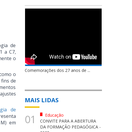
ogia de
1 a C7,
amente o
Comemorações dos 27 anos de ...
 como o
 fins de
imentos
ajustes
MAIS LIDAS
gia de
Educação
01
resenta
CONVITE PARA A ABERTURA
CNM) em
DA FORMAÇÃO PEDAGÓGICA -