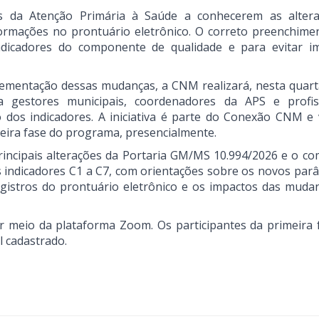
s da Atenção Primária à Saúde a conhecerem as alter
ormações no prontuário eletrônico. O correto preenchime
ndicadores do componente de qualidade e para evitar i
ementação dessas mudanças, a CNM realizará, nesta quarta
a gestores municipais, coordenadores da APS e profis
 dos indicadores. A iniciativa é parte do Conexão CNM e 
meira fase do programa, presencialmente.
incipais alterações da Portaria GM/MS 10.994/2026 e o co
s indicadores C1 a C7, com orientações sobre os novos par
egistros do prontuário eletrônico e os impactos das muda
r meio da plataforma Zoom. Os participantes da primeira 
l cadastrado.