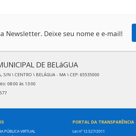
a Newsletter. Deixe seu nome e e-mail!
MUNICIPAL DE BELáGUA
, S/N \ CENTRO \ BELÁGUA - MA \ CEP: 65535000
to: 08:00 às 13:00
6577
OS
PORTAL DA TRANSPARÊNCIA
IA PÚBLICA VIRTUAL
Lei nº 12.527/2011