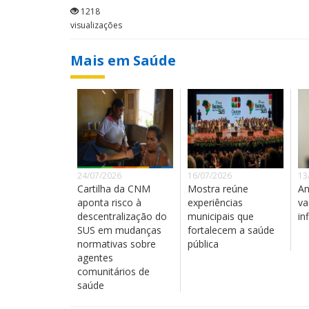
1218
visualizações
Mais em Saúde
24/07/2026
16/07/2026
13
Cartilha da CNM
Mostra reúne
An
aponta risco à
experiências
va
descentralização do
municipais que
in
SUS em mudanças
fortalecem a saúde
normativas sobre
pública
agentes
comunitários de
saúde