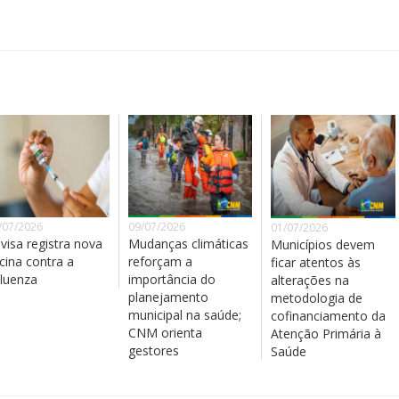
/07/2026
09/07/2026
01/07/2026
visa registra nova
Mudanças climáticas
Municípios devem
cina contra a
reforçam a
ficar atentos às
fluenza
importância do
alterações na
planejamento
metodologia de
municipal na saúde;
cofinanciamento da
CNM orienta
Atenção Primária à
gestores
Saúde