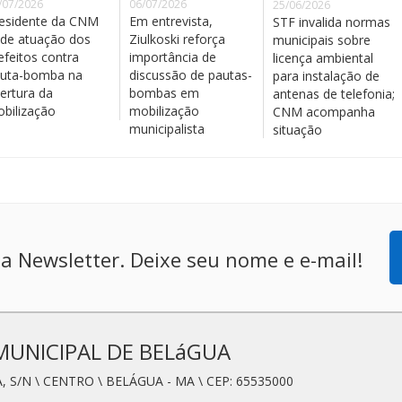
/07/2026
06/07/2026
25/06/2026
esidente da CNM
Em entrevista,
STF invalida normas
de atuação dos
Ziulkoski reforça
municipais sobre
efeitos contra
importância de
licença ambiental
uta-bomba na
discussão de pautas-
para instalação de
ertura da
bombas em
antenas de telefonia;
bilização
mobilização
CNM acompanha
municipalista
situação
a Newsletter. Deixe seu nome e e-mail!
MUNICIPAL DE BELáGUA
, S/N \ CENTRO \ BELÁGUA - MA \ CEP: 65535000