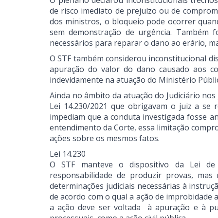
O plenário declarou inconstitucionais trech
de risco imediato de prejuízo ou de comprom
dos ministros, o bloqueio pode ocorrer quan
sem demonstração de urgência. Também foi
necessários para reparar o dano ao erário, m
O STF também considerou inconstitucional dis
apuração do valor do dano causado aos cofr
indevidamente na atuação do Ministério Públic
Ainda no âmbito da atuação do Judiciário no
Lei 14.230/2021 que obrigavam o juiz a se re
impediam que a conduta investigada fosse an
entendimento da Corte, essa limitação compro
ações sobre os mesmos fatos.
Lei 14.230
O STF manteve o dispositivo da Lei de 
responsabilidade de produzir provas, mas
determinações judiciais necessárias à instru
de acordo com o qual a ação de improbidade ad
a ação deve ser voltada à apuração e à pu