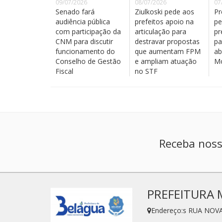
09/07/2026
08/07/2026
07
Senado fará
Ziulkoski pede aos
Pr
audiência pública
prefeitos apoio na
pe
com participação da
articulação para
pr
CNM para discutir
destravar propostas
pa
funcionamento do
que aumentam FPM
ab
Conselho de Gestão
e ampliam atuação
Mo
Fiscal
no STF
Receba noss
PREFEITURA 
Endereço:s RUA NOVA