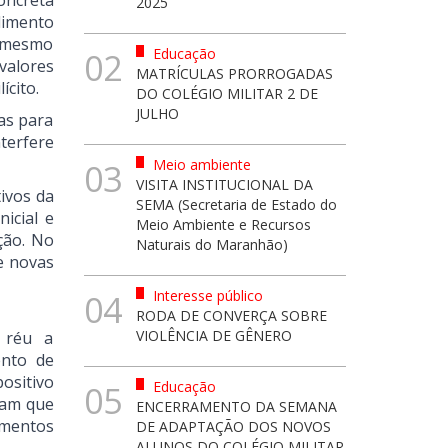
oncreta
2025
dimento
, mesmo
Educação
02
valores
MATRÍCULAS PRORROGADAS
ícito.
DO COLÉGIO MILITAR 2 DE
JULHO
as para
terfere
Meio ambiente
03
VISITA INSTITUCIONAL DA
ivos da
SEMA (Secretaria de Estado do
icial e
Meio Ambiente e Recursos
ção. No
Naturais do Maranhão)
e novas
Interesse público
04
RODA DE CONVERÇA SOBRE
VIOLÊNCIA DE GÊNERO
 réu a
ento de
ositivo
Educação
05
aram que
ENCERRAMENTO DA SEMANA
umentos
DE ADAPTAÇÃO DOS NOVOS
ALUNOS DO COLÉGIO MILITAR