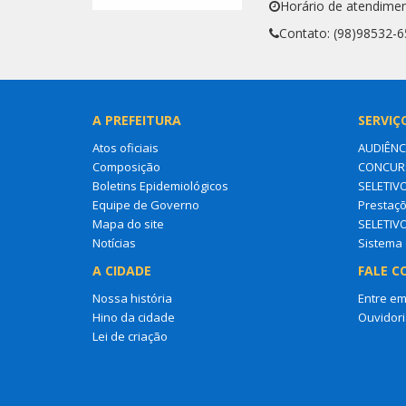
Horário de atendimen
Contato: (98)98532-
A PREFEITURA
SERVIÇ
Atos oficiais
AUDIÊNC
Composição
CONCURS
Boletins Epidemiológicos
SELETIV
Equipe de Governo
Prestaçõ
Mapa do site
SELETIV
Notícias
Sistema 
A CIDADE
FALE C
Nossa história
Entre em
Hino da cidade
Ouvidori
Lei de criação