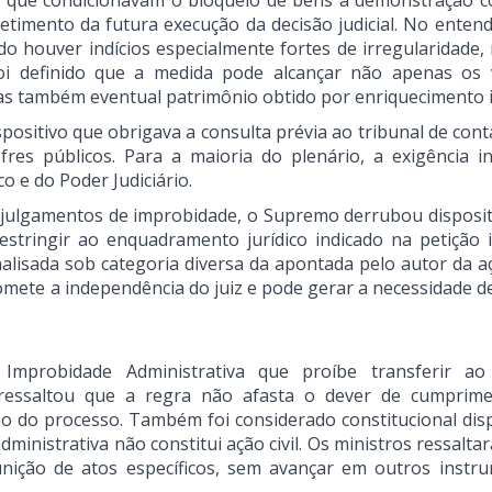
os que condicionavam o bloqueio de bens à demonstração c
etimento da futura execução da decisão judicial. No enten
do houver indícios especialmente fortes de irregularidade
 definido que a medida pode alcançar não apenas os 
as também eventual patrimônio obtido por enriquecimento il
positivo que obrigava a consulta prévia ao tribunal de cont
es públicos. Para a maioria do plenário, a exigência in
o e do Poder Judiciário.
s julgamentos de improbidade, o Supremo derrubou disposit
stringir ao enquadramento jurídico indicado na petição in
alisada sob categoria diversa da apontada pelo autor da a
mete a independência do juiz e pode gerar a necessidade d
Improbidade Administrativa que proíbe transferir ao
 ressaltou que a regra não afasta o dever de cumprim
ção do processo. Também foi considerado constitucional disp
ministrativa não constitui ação civil. Os ministros ressalt
nição de atos específicos, sem avançar em outros instr