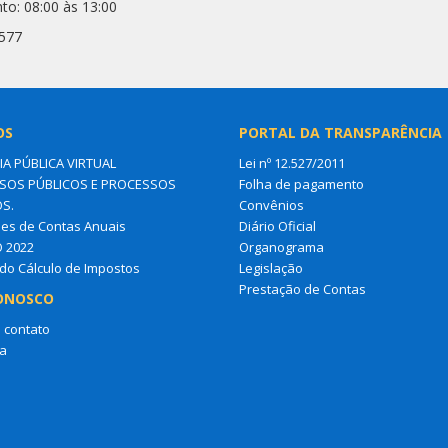
to: 08:00 às 13:00
6577
OS
PORTAL DA TRANSPARÊNCIA
IA PÚBLICA VIRTUAL
Lei nº 12.527/2011
OS PÚBLICOS E PROCESSOS
Folha de pagamento
OS.
Convênios
es de Contas Anuais
Diário Oficial
O 2022
Organograma
do Cálculo de Impostos
Legislação
Prestação de Contas
ONOSCO
 contato
a