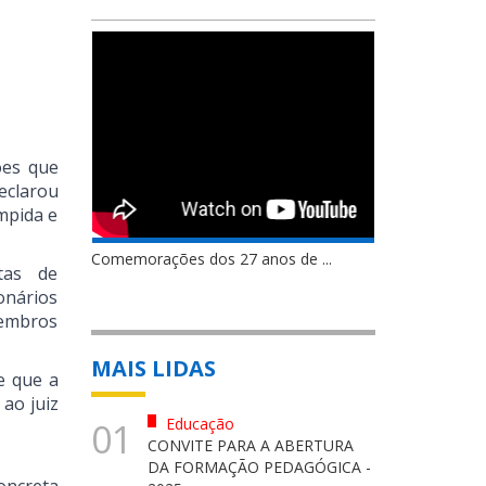
ões que
declarou
ompida e
Comemorações dos 27 anos de ...
tas de
onários
Membros
MAIS LIDAS
e que a
ao juiz
Educação
01
CONVITE PARA A ABERTURA
DA FORMAÇÃO PEDAGÓGICA -