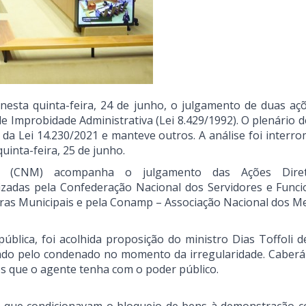
nesta quinta-feira, 24 de junho, o julgamento de duas aç
e Improbidade Administrativa (Lei 8.429/1992). O plenário 
s da Lei 14.230/2021 e manteve outros. A análise foi interr
uinta-feira, 25 de junho.
os (CNM) acompanha o julgamento das Ações Dire
uizadas pela Confederação Nacional dos Servidores e Funci
turas Municipais e pela Conamp – Associação Nacional dos 
ública, foi acolhida proposição do ministro Dias Toffoli d
pado pelo condenado no momento da irregularidade. Caberá 
os que o agente tenha com o poder público.