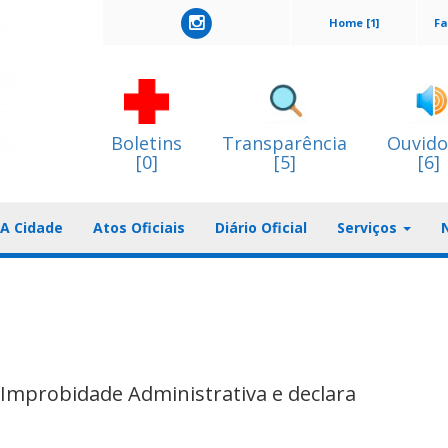
Home [1]
Fa
Boletins
Transparência
Ouvido
[0]
[5]
[6]
A Cidade
Atos Oficiais
Diário Oficial
Serviços
 Improbidade Administrativa e declara
s