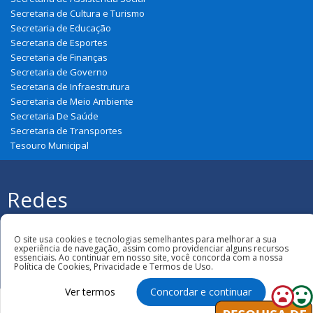
Secretaria de Cultura e Turismo
Secretaria de Educação
Secretaria de Esportes
Secretaria de Finanças
Secretaria de Governo
Secretaria de Infraestrutura
Secretaria de Meio Ambiente
Secretaria De Saúde
Secretaria de Transportes
Tesouro Municipal
Redes
Sociais
Todos os direitos reservados à Prefeitura
Municipal de Belágua
O site usa cookies e tecnologias semelhantes para melhorar a sua
experiência de navegação, assim como providenciar alguns recursos
essenciais. Ao continuar em nosso site, você concorda com a nossa
Política de Cookies, Privacidade e Termos de Uso.
Ver termos
Concordar e continuar