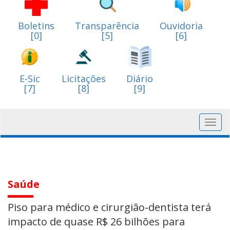
Boletins
Transparência
Ouvidoria
[0]
[5]
[6]
E-Sic
Licitações
Diário
[7]
[8]
[9]
Toggl
navig
Saúde
Piso para médico e cirurgião-dentista terá
impacto de quase R$ 26 bilhões para