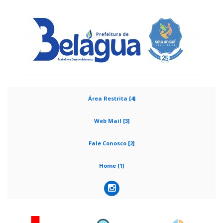
Área Restrita [4]
Web Mail [3]
Fale Conosco [2]
Home [1]