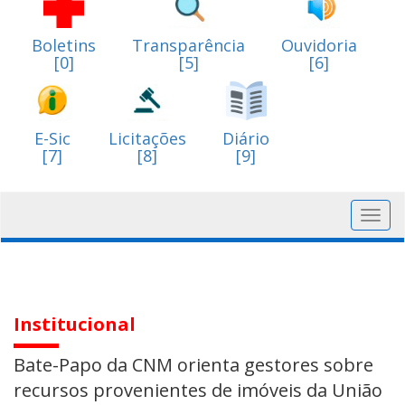
Boletins
Transparência
Ouvidoria
[0]
[5]
[6]
E-Sic
Licitações
Diário
[7]
[8]
[9]
Toggl
navig
Institucional
Bate-Papo da CNM orienta gestores sobre
recursos provenientes de imóveis da União