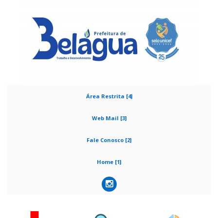
Área Restrita [4]
Web Mail [3]
Fale Conosco [2]
Home [1]