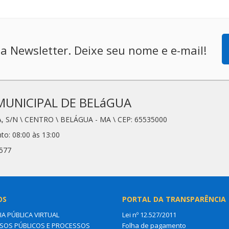
a Newsletter. Deixe seu nome e e-mail!
MUNICIPAL DE BELáGUA
, S/N \ CENTRO \ BELÁGUA - MA \ CEP: 65535000
to: 08:00 às 13:00
6577
OS
PORTAL DA TRANSPARÊNCIA
IA PÚBLICA VIRTUAL
Lei nº 12.527/2011
OS PÚBLICOS E PROCESSOS
Folha de pagamento