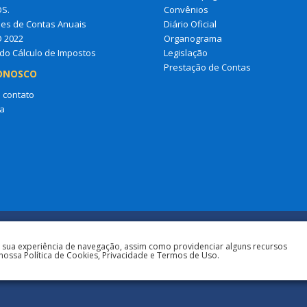
OS.
Convênios
es de Contas Anuais
Diário Oficial
O 2022
Organograma
do Cálculo de Impostos
Legislação
Prestação de Contas
ONOSCO
 contato
a
a sua experiência de navegação, assim como providenciar alguns recursos
nossa Política de Cookies, Privacidade e Termos de Uso.
Todos os direitos r