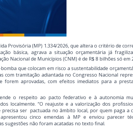
a Provisória (MP) 1.334/2026, que altera o critério de corr
cação básica, agrava a situação orçamentária já fragiliz
ação Nacional de Municípios (CNM) é de R$ 8 bilhões só em 
-bomba que colocam em risco a sustentabilidade orçamentá
tivas com tramitação adiantada no Congresso Nacional repr
se forem aprovadas, com efeitos imediatos para a prest
ende o respeito ao pacto federativo e à autonomia mun
s localmente. “O reajuste e a valorização dos profissio
 precisa ser pactuada no âmbito local, por quem paga a c
 apresentou cinco emendas à MP e enviou parecer téc
as sugestões não foram acatadas no texto final.