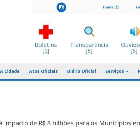
Home [1]
Fa
Boletins
Transparência
Ouvido
[0]
[5]
[6]
A Cidade
Atos Oficiais
Diário Oficial
Serviços
á impacto de R$ 8 bilhões para os Municípios e