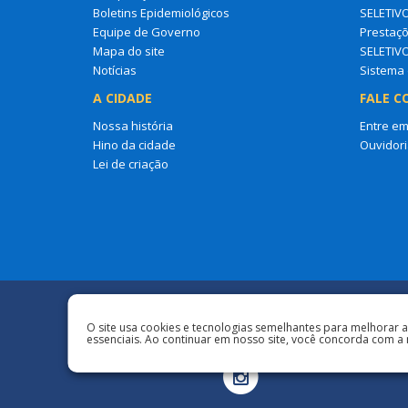
Boletins Epidemiológicos
SELETIV
Equipe de Governo
Prestaçõ
Mapa do site
SELETIV
Notícias
Sistema 
A CIDADE
FALE C
Nossa história
Entre em
Hino da cidade
Ouvidori
Lei de criação
Redes Sociais
O site usa cookies e tecnologias semelhantes para melhorar 
essenciais. Ao continuar em nosso site, você concorda com a 