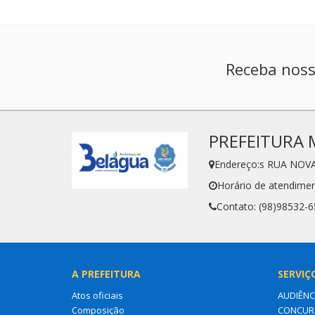
Receba noss
PREFEITURA 
Endereço:s RUA NOVA
Horário de atendimen
Contato: (98)98532-
A PREFEITURA
SERVIÇ
Atos oficiais
AUDIÊNC
Composição
CONCURS