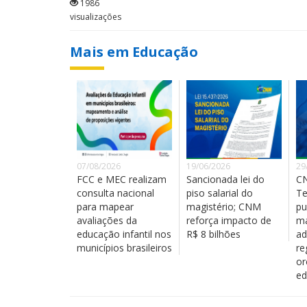
1986
visualizações
Mais em Educação
07/08/2026
19/06/2026
29
FCC e MEC realizam
Sancionada lei do
C
consulta nacional
piso salarial do
Te
para mapear
magistério; CNM
pu
avaliações da
reforça impacto de
ma
educação infantil nos
R$ 8 bilhões
ad
municípios brasileiros
re
or
ed