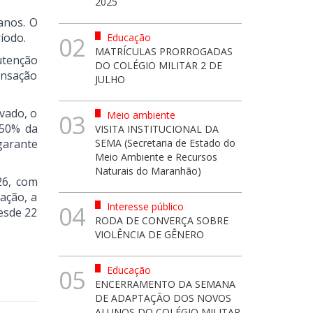
2025
anos. O
íodo.
Educação
02
MATRÍCULAS PRORROGADAS
utenção
DO COLÉGIO MILITAR 2 DE
ensação
JULHO
vado, o
Meio ambiente
03
 50% da
VISITA INSTITUCIONAL DA
garante
SEMA (Secretaria de Estado do
Meio Ambiente e Recursos
Naturais do Maranhão)
26, com
ação, a
Interesse público
04
desde 22
RODA DE CONVERÇA SOBRE
VIOLÊNCIA DE GÊNERO
Educação
05
ENCERRAMENTO DA SEMANA
DE ADAPTAÇÃO DOS NOVOS
ALUNOS DO COLÉGIO MILITAR