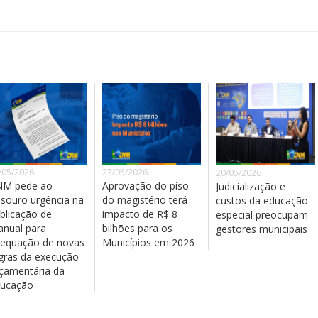
/05/2026
27/05/2026
20/05/2026
NM pede ao
Aprovação do piso
Judicialização e
souro urgência na
do magistério terá
custos da educação
blicação de
impacto de R$ 8
especial preocupam
nual para
bilhões para os
gestores municipais
equação de novas
Municípios em 2026
gras da execução
çamentária da
ucação