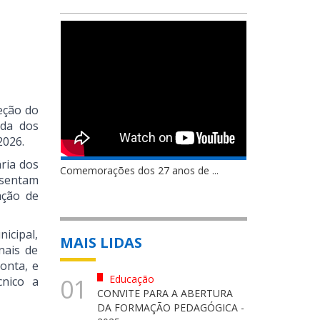
eção do
ada dos
2026.
ria dos
Comemorações dos 27 anos de ...
esentam
ação de
icipal,
MAIS LIDAS
nais de
onta, e
Educação
01
nico a
CONVITE PARA A ABERTURA
DA FORMAÇÃO PEDAGÓGICA -