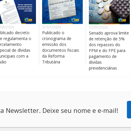
/08/2026
31/07/2026
15/07/2026
blicado decreto
Publicado o
Senado aprova limite
e regulamenta o
cronograma de
de retenção de 5%
rcelamento
emissão dos
dos repasses do
pecial de dívidas
documentos fiscais
FPM e do FPE para
nicipais com a
da Reforma
pagamento de
ião
Tributária
dívidas
previdenciárias
a Newsletter. Deixe seu nome e e-mail!