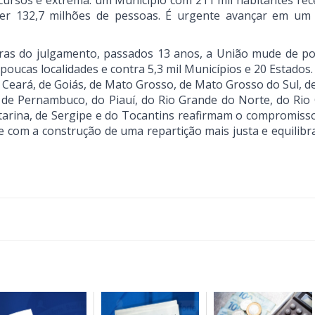
ecursos é extrema: um Município com 211 mil habitantes re
nder 132,7 milhões de pessoas. É urgente avançar em um
ras do julgamento, passados 13 anos, a União mude de po
poucas localidades e contra 5,3 mil Municípios e 20 Estado
o Ceará, de Goiás, de Mato Grosso, de Mato Grosso do Sul, 
 de Pernambuco, do Piauí, do Rio Grande do Norte, do Rio
atarina, de Sergipe e do Tocantins reafirmam o compromiss
 e com a construção de uma repartição mais justa e equilibr