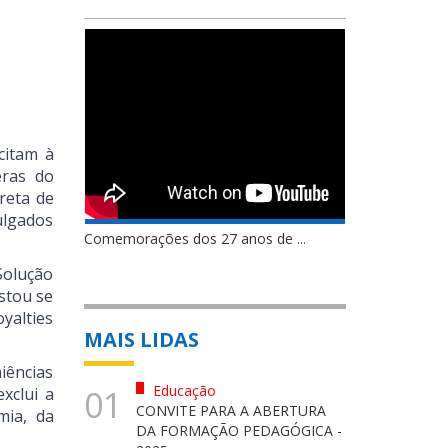
citam à
eras do
reta de
julgados
Comemorações dos 27 anos de ...
Solução
stou se
yalties
MAIS LIDAS
iências
Educação
01
xclui a
CONVITE PARA A ABERTURA
mia, da
DA FORMAÇÃO PEDAGÓGICA -