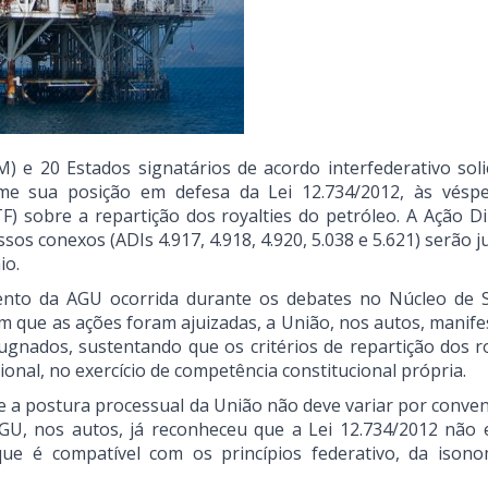
 e 20 Estados signatários de acordo interfederativo soli
rme sua posição em defesa da Lei 12.734/2012, às vésp
) sobre a repartição dos royalties do petróleo. A Ação Di
ssos conexos (ADIs 4.917, 4.918, 4.920, 5.038 e 5.621) serão 
io.
to da AGU ocorrida durante os debates no Núcleo de 
em que as ações foram ajuizadas, a União, nos autos, manife
pugnados, sustentando que os critérios de repartição dos ro
nal, no exercício de competência constitucional própria.
 a postura processual da União não deve variar por conven
GU, nos autos, já reconheceu que a Lei 12.734/2012 não e
ue é compatível com os princípios federativo, da isono