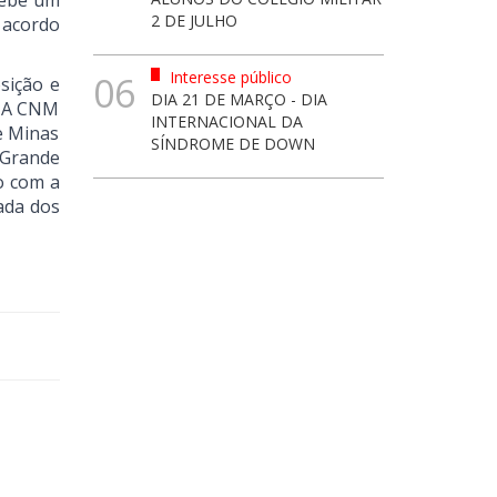
cebe um
2 DE JULHO
 acordo
Interesse público
06
sição e
DIA 21 DE MARÇO - DIA
s. A CNM
INTERNACIONAL DA
de Minas
SÍNDROME DE DOWN
 Grande
o com a
ada dos