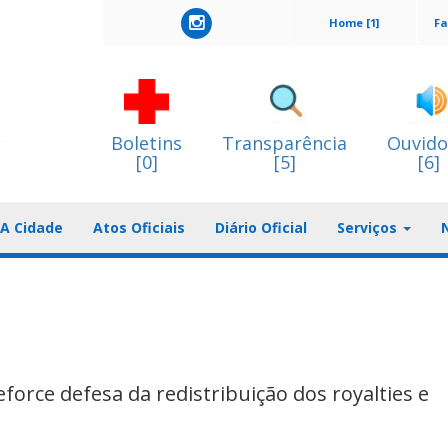
Home [1]
Fa
Boletins
Transparência
Ouvido
[0]
[5]
[6]
A Cidade
Atos Oficiais
Diário Oficial
Serviços
rce defesa da redistribuição dos royalties e