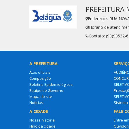
PREFEITURA 
Endereço:s RUA NOVA
Horário de atendimen
Contato: (98)98532-
A PREFEITURA
SERVIÇ
Atos oficiais
AUDIÊNC
Composição
CONCURS
Boletins Epidemiológicos
SELETIV
Equipe de Governo
Prestaçõ
Mapa do site
SELETIV
Notícias
Sistema 
A CIDADE
FALE C
Nossa história
Entre em
Hino da cidade
Ouvidori