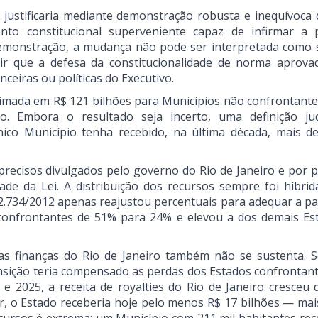
 justificaria mediante demonstração robusta e inequívoca 
ento constitucional superveniente capaz de infirmar a 
demonstração, a mudança não pode ser interpretada como 
ir que a defesa da constitucionalidade de norma aprova
nceiras ou políticas do Executivo.
timada em R$ 121 bilhões para Municípios não confrontante
 Embora o resultado seja incerto, uma definição jud
ico Município tenha recebido, na última década, mais d
ecisos divulgados pelo governo do Rio de Janeiro e por p
ade da Lei. A distribuição dos recursos sempre foi híbrid
2.734/2012 apenas reajustou percentuais para adequar a par
s confrontantes de 51% para 24% e elevou a dos demais Es
 as finanças do Rio de Janeiro também não se sustenta. S
ansição teria compensado as perdas dos Estados confrontan
 2025, a receita de royalties do Rio de Janeiro cresceu 
or, o Estado receberia hoje pelo menos R$ 17 bilhões — mai