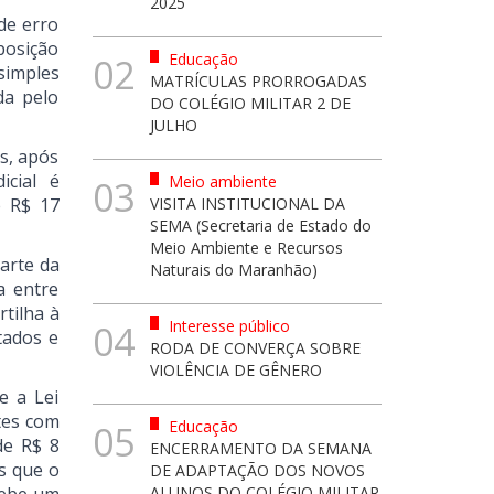
2025
de erro
posição
Educação
02
simples
MATRÍCULAS PRORROGADAS
da pelo
DO COLÉGIO MILITAR 2 DE
JULHO
s, após
icial é
Meio ambiente
03
e R$ 17
VISITA INSTITUCIONAL DA
SEMA (Secretaria de Estado do
Meio Ambiente e Recursos
arte da
Naturais do Maranhão)
a entre
tilha à
Interesse público
04
tados e
RODA DE CONVERÇA SOBRE
VIOLÊNCIA DE GÊNERO
e a Lei
tes com
Educação
05
de R$ 8
ENCERRAMENTO DA SEMANA
s que o
DE ADAPTAÇÃO DOS NOVOS
ALUNOS DO COLÉGIO MILITAR