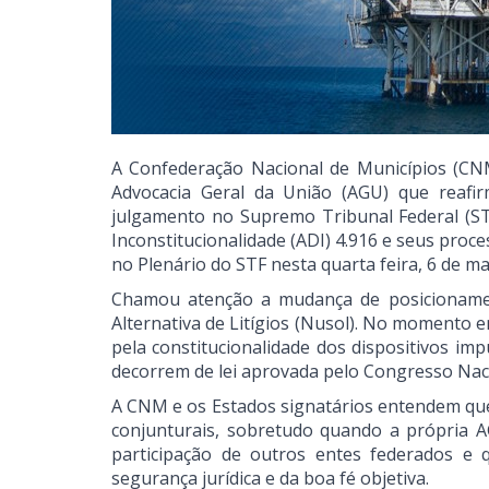
A Confederação Nacional de Municípios (CNM)
Advocacia Geral da União (AGU) que reafi
julgamento no Supremo Tribunal Federal (STF
Inconstitucionalidade (ADI) 4.916 e seus proce
no Plenário do STF nesta quarta feira, 6 de ma
Chamou atenção a mudança de posicionamen
Alternativa de Litígios (Nusol). No momento 
pela constitucionalidade dos dispositivos im
decorrem de lei aprovada pelo Congresso Nacio
A CNM e os Estados signatários entendem que
conjunturais, sobretudo quando a própria A
participação de outros entes federados e q
segurança jurídica e da boa fé objetiva.