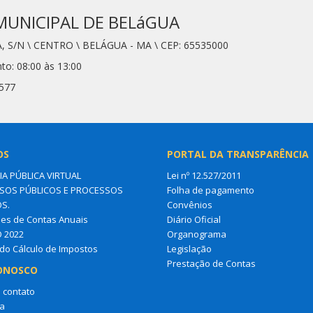
MUNICIPAL DE BELáGUA
, S/N \ CENTRO \ BELÁGUA - MA \ CEP: 65535000
to: 08:00 às 13:00
6577
OS
PORTAL DA TRANSPARÊNCIA
IA PÚBLICA VIRTUAL
Lei nº 12.527/2011
OS PÚBLICOS E PROCESSOS
Folha de pagamento
OS.
Convênios
es de Contas Anuais
Diário Oficial
O 2022
Organograma
do Cálculo de Impostos
Legislação
Prestação de Contas
ONOSCO
 contato
a