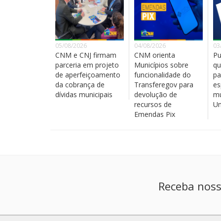
05/08/2026
04/08/2026
03
CNM e CNJ firmam
CNM orienta
Pu
parceria em projeto
Municípios sobre
qu
de aperfeiçoamento
funcionalidade do
pa
da cobrança de
Transferegov para
es
dívidas municipais
devolução de
mu
recursos de
Un
Emendas Pix
Receba noss