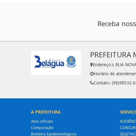
Receba noss
PREFEITURA 
Endereço:s RUA NOVA
Horário de atendimen
Contato: (98)98532-
A PREFEITURA
SERVIÇ
Atos oficiais
AUDIÊNC
Composição
CONCURS
Boletins Epidemiológicos
SELETIV