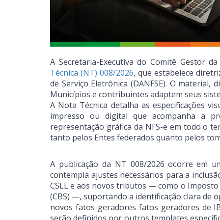
A Secretaria-Executiva do Comitê Gestor da
Técnica (NT) 008/2026
, que estabelece diret
de Serviço Eletrônica (DANFSE). O material, 
Municípios e contribuintes adaptem seus sist
A Nota Técnica detalha as especificações v
impresso ou digital que acompanha a pre
representação gráfica da NFS-e em todo o terri
tanto pelos Entes federados quanto pelos tom
A publicação da NT 008/2026 ocorre em um
contempla ajustes necessários para a inclusã
CSLL e aos novos tributos — como o Imposto s
(CBS) —, suportando a identificação clara de
novos fatos geradores fatos geradores de IB
serão definidos por outros templates específ