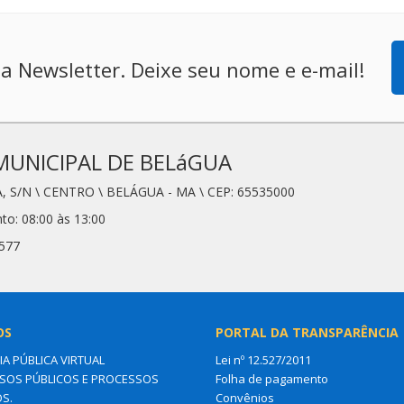
a Newsletter. Deixe seu nome e e-mail!
MUNICIPAL DE BELáGUA
, S/N \ CENTRO \ BELÁGUA - MA \ CEP: 65535000
to: 08:00 às 13:00
6577
OS
PORTAL DA TRANSPARÊNCIA
IA PÚBLICA VIRTUAL
Lei nº 12.527/2011
OS PÚBLICOS E PROCESSOS
Folha de pagamento
OS.
Convênios