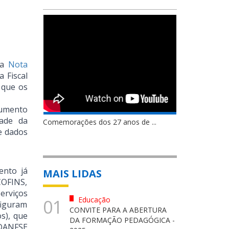
 a
Nota
 Fiscal
 que os
cumento
dade da
Comemorações dos 27 anos de ...
de dados
ento já
MAIS LIDAS
COFINS,
erviços
Educação
01
figuram
CONVITE PARA A ABERTURA
s), que
DA FORMAÇÃO PEDAGÓGICA -
 DANFSE