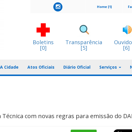
Home [1]
Fa
Boletins
Transparência
Ouvido
[0]
[5]
[6]
A Cidade
Atos Oficiais
Diário Oficial
Serviços
a Técnica com novas regras para emissão do D