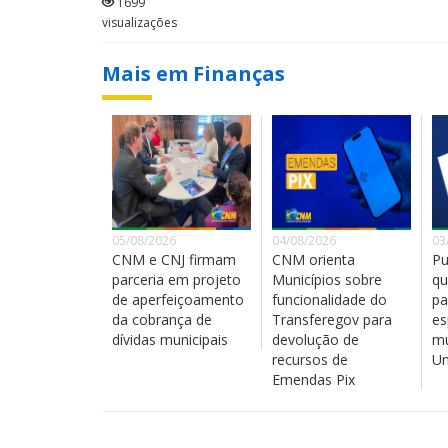
1699
visualizações
Mais em Finanças
05/08/2026
04/08/2026
03
CNM e CNJ firmam
CNM orienta
Pu
parceria em projeto
Municípios sobre
qu
de aperfeiçoamento
funcionalidade do
pa
da cobrança de
Transferegov para
es
dívidas municipais
devolução de
mu
recursos de
Un
Emendas Pix