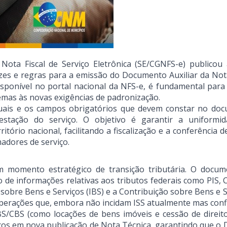
 Nota Fiscal de Serviço Eletrônica (SE/CGNFS-e) publicou
rizes e regras para a emissão do Documento Auxiliar da Nota
disponível no portal nacional da NFS-e, é fundamental para
emas às novas exigências de padronização.
isuais e os campos obrigatórios que devem constar no do
stação do serviço. O objetivo é garantir a uniformi
tório nacional, facilitando a fiscalização e a conferência 
adores de serviço.
 momento estratégico de transição tributária. O docum
o de informações relativas aos tributos federais como PIS, 
obre Bens e Serviços (IBS) e a Contribuição sobre Bens e S
 operações que, embora não incidam ISS atualmente mas con
S/CBS (como locações de bens imóveis e cessão de direito
icos em nova publicação de Nota Técnica, garantindo que o