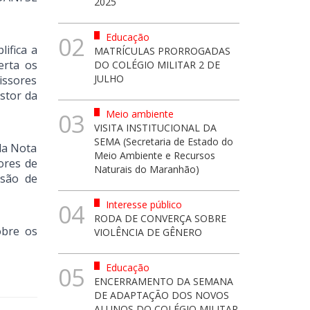
2025
Educação
02
ifica a
MATRÍCULAS PRORROGADAS
erta os
DO COLÉGIO MILITAR 2 DE
JULHO
issores
stor da
Meio ambiente
03
VISITA INSTITUCIONAL DA
SEMA (Secretaria de Estado do
da Nota
Meio Ambiente e Recursos
ores de
Naturais do Maranhão)
ssão de
Interesse público
04
RODA DE CONVERÇA SOBRE
obre os
VIOLÊNCIA DE GÊNERO
Educação
05
ENCERRAMENTO DA SEMANA
DE ADAPTAÇÃO DOS NOVOS
ALUNOS DO COLÉGIO MILITAR