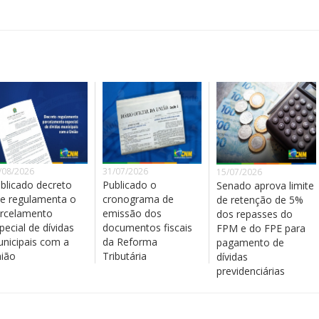
/08/2026
31/07/2026
15/07/2026
blicado decreto
Publicado o
Senado aprova limite
e regulamenta o
cronograma de
de retenção de 5%
rcelamento
emissão dos
dos repasses do
pecial de dívidas
documentos fiscais
FPM e do FPE para
nicipais com a
da Reforma
pagamento de
ião
Tributária
dívidas
previdenciárias