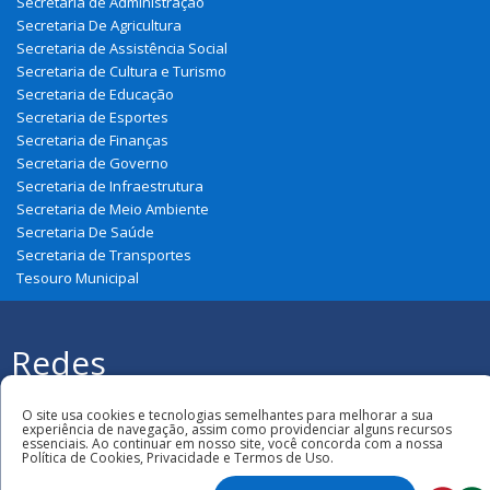
Secretaria de Administração
Secretaria De Agricultura
Secretaria de Assistência Social
Secretaria de Cultura e Turismo
Secretaria de Educação
Secretaria de Esportes
Secretaria de Finanças
Secretaria de Governo
Secretaria de Infraestrutura
Secretaria de Meio Ambiente
Secretaria De Saúde
Secretaria de Transportes
Tesouro Municipal
Redes
Sociais
Todos os direitos reservados à Prefeitura
Municipal de Belágua
O site usa cookies e tecnologias semelhantes para melhorar a sua
experiência de navegação, assim como providenciar alguns recursos
essenciais. Ao continuar em nosso site, você concorda com a nossa
Política de Cookies, Privacidade e Termos de Uso.