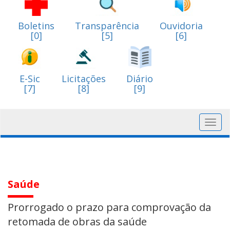
Boletins
Transparência
Ouvidoria
[0]
[5]
[6]
E-Sic
Licitações
Diário
[7]
[8]
[9]
Toggl
navig
Saúde
Prorrogado o prazo para comprovação da
retomada de obras da saúde