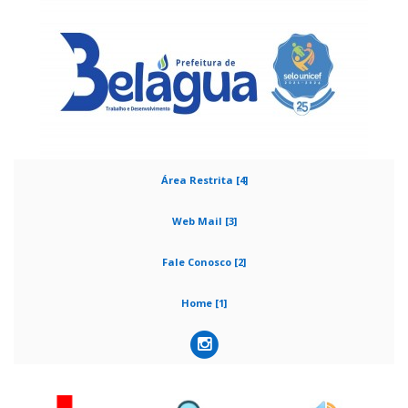
Área Restrita [4]
Web Mail [3]
Fale Conosco [2]
Home [1]