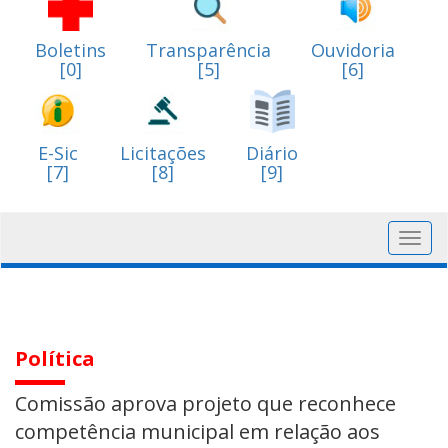
Boletins
Transparência
Ouvidoria
[0]
[5]
[6]
E-Sic
Licitações
Diário
[7]
[8]
[9]
Toggl
navig
Política
Comissão aprova projeto que reconhece
competência municipal em relação aos