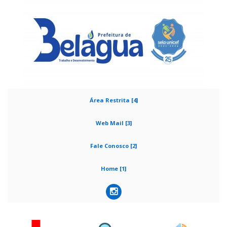
Área Restrita [4]
Web Mail [3]
Fale Conosco [2]
Home [1]