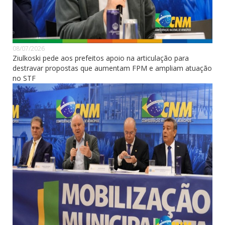
08/07/2026
Ziulkoski pede aos prefeitos apoio na articulação para
destravar propostas que aumentam FPM e ampliam atuação
no STF