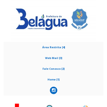
Área Restrita [4]
Web Mail [3]
Fale Conosco [2]
Home [1]