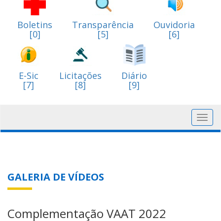
Boletins
Transparência
Ouvidoria
[0]
[5]
[6]
E-Sic
Licitações
Diário
[7]
[8]
[9]
Toggl
navig
GALERIA DE VÍDEOS
Complementação VAAT 2022