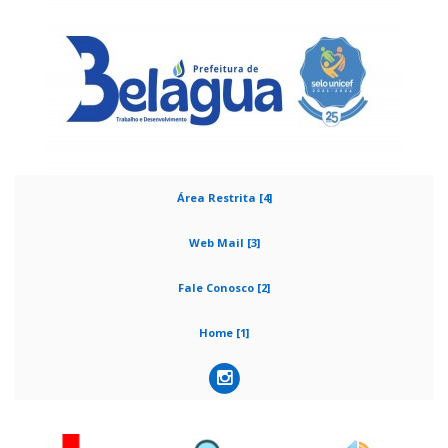
Área Restrita [4]
Web Mail [3]
Fale Conosco [2]
Home [1]