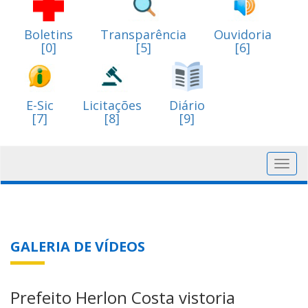
Boletins
Transparência
Ouvidoria
[0]
[5]
[6]
E-Sic
Licitações
Diário
[7]
[8]
[9]
Toggl
navig
GALERIA DE VÍDEOS
Prefeito Herlon Costa vistoria